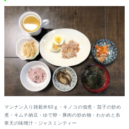
マンナン入り雑穀米60ｇ・キノコの佃煮・茄子の炒め
煮・キムチ納豆・ゆで卵・豚肉の炒め物・わかめと糸
寒天の味噌汁・ジャスミンティー