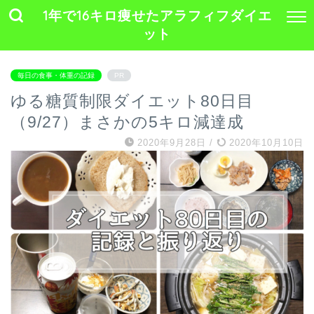
1年で16キロ痩せたアラフィフダイエ
ット
毎日の食事・体重の記録
PR
ゆる糖質制限ダイエット80日目
（9/27）まさかの5キロ減達成
2020年9月28日
/
2020年10月10日