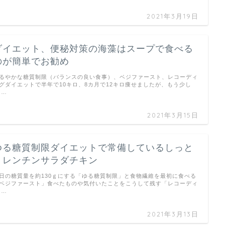
2021年3月19日
ダイエット、便秘対策の海藻はスープで食べる
のが簡単でお勧め
るやかな糖質制限（バランスの良い食事）、ベジファースト、レコーディ
グダイエットで半年で10キロ、8カ月で12キロ痩せましたが、もう少し
 …
2021年3月15日
ゆる糖質制限ダイエットで常備しているしっと
りレンチンサラダチキン
日の糖質量を約130ｇにする「ゆる糖質制限」と食物繊維を最初に食べる
ベジファースト」食べたものや気付いたことをこうして残す「レコーディ
 …
2021年3月13日