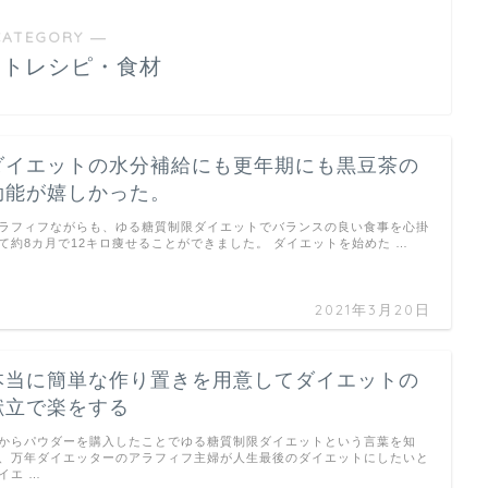
CATEGORY ―
ットレシピ・食材
ダイエットの水分補給にも更年期にも黒豆茶の
効能が嬉しかった。
ラフィフながらも、ゆる糖質制限ダイエットでバランスの良い食事を心掛
て約8カ月で12キロ痩せることができました。 ダイエットを始めた …
2021年3月20日
本当に簡単な作り置きを用意してダイエットの
献立で楽をする
からパウダーを購入したことでゆる糖質制限ダイエットという言葉を知
、万年ダイエッターのアラフィフ主婦が人生最後のダイエットにしたいと
イエ …