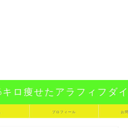
16キロ痩せたアラフィフダ
ム
プロフィール
お