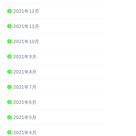
2021年12月
2021年11月
2021年10月
2021年9月
2021年8月
2021年7月
2021年6月
2021年5月
2021年4月