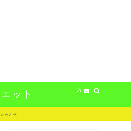
イエット
問い合わせ