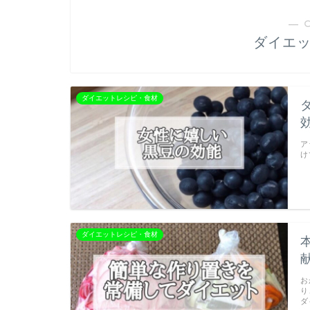
― 
ダイエ
ダイエットレシピ・食材
ア
け
ダイエットレシピ・食材
お
り
ダ