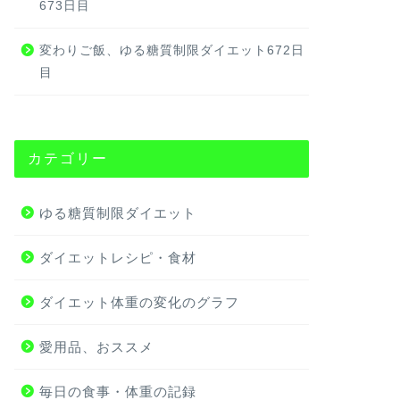
673日目
変わりご飯、ゆる糖質制限ダイエット672日
目
カテゴリー
ゆる糖質制限ダイエット
ダイエットレシピ・食材
ダイエット体重の変化のグラフ
愛用品、おススメ
毎日の食事・体重の記録