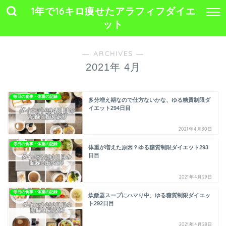
1年で16キロ痩せたアラフィフダイエ
ット
― ARCHIVES ―
2021年 4月
毎日の食事・体重の記録
多分増え期なので仕方ないかな、ゆる糖質制限ダ
イエット294日目
2021年4月30日
毎日の食事・体重の記録
体重が増えた原因？ゆる糖質制限ダイエット293
日目
2021年4月29日
毎日の食事・体重の記録
炊飯器スープにハマり中、ゆる糖質制限ダイエッ
ト292日目
2021年4月28日