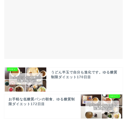
うどん半玉で自分も進化です。ゆる糖質
制限ダイエット170日目
お手軽な低糖質パンの朝食、ゆる糖質制
限ダイエット172日目