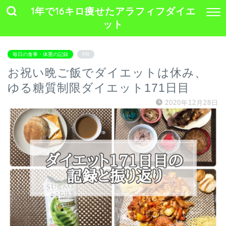
1年で16キロ痩せたアラフィフダイエ
ット
毎日の食事・体重の記録
PR
お祝い晩ご飯でダイエットは休み、
ゆる糖質制限ダイエット171日目
2020年12月28日