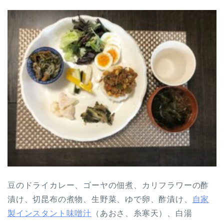
豆のドライカレー、ゴーヤの佃煮、カリフラワーの酢
漬け、切昆布の煮物、生野菜、ゆで卵、酢漬け、
自家
製インスタント味噌汁
（あおさ、糸寒天）、白湯