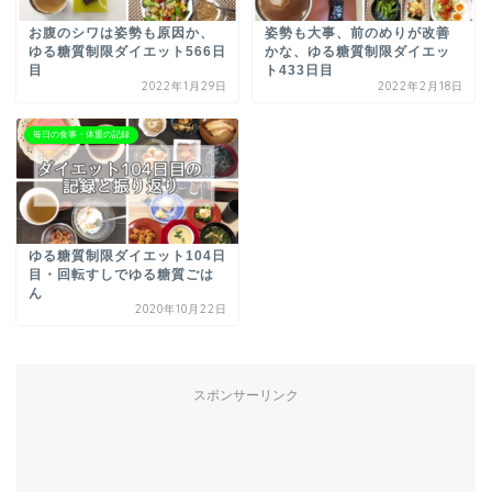
お腹のシワは姿勢も原因か、
姿勢も大事、前のめりが改善
ゆる糖質制限ダイエット566日
かな、ゆる糖質制限ダイエッ
目
ト433日目
2022年1月29日
2022年2月18日
毎日の食事・体重の記録
ゆる糖質制限ダイエット104日
目・回転すしでゆる糖質ごは
ん
2020年10月22日
スポンサーリンク