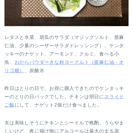
レタスと水菜、胡瓜のサラダ（マジックソルト、亜麻
仁油、少量のシーザーサラダドレッシング）、ケンタ
ッキーのナゲット、アーモンド、クルミ、食べる小
魚、
おからパウダーきな粉ヨーグルト（亜麻仁油・オ
リゴ糖）
、炭酸水
昨日はとりの日で、お得に購入できたのでケンタッキ
ーのとりの日パックでした。チキンは明日に
スライド
ご飯
にして、ナゲット2個だけ食べました。
夫は美味しそうにチキンとシードルで晩酌。うらやま
しいけど、夜に揚げ物にアルコールは最大の太る原