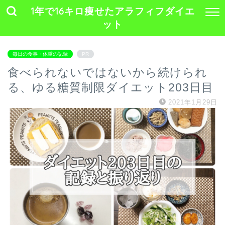
1年で16キロ痩せたアラフィフダイエ
ット
毎日の食事・体重の記録
PR
食べられないではないから続けられ
る、ゆる糖質制限ダイエット203日目
2021年1月29日