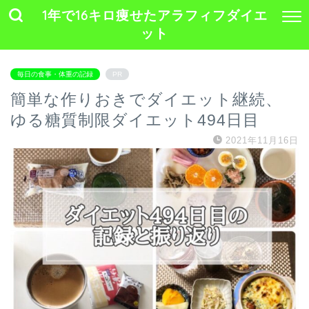
1年で16キロ痩せたアラフィフダイエ
ット
毎日の食事・体重の記録
PR
簡単な作りおきでダイエット継続、
ゆる糖質制限ダイエット494日目
2021年11月16日