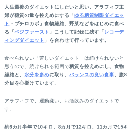
人生最後のダイエットにしたいと思い、アラフィフ主
婦が糖質の量を控えめにする「
ゆる糖質制限ダイエッ
ト
・プチロカボ」食物繊維、野菜などをはじめに食べ
る「
ベジファースト
」こうして記録に残す「
レコーデ
ィングダイエット
」を合わせて行っています。
食べられない「苦しいダイエット」は続けられないと
思うので、続けられる範囲で
糖質を控えめにし、食物
繊維と、
水分を多め
に取り、
バランスの良い食事
、腹8
分目を心掛けています
。
アラフィフで、運動嫌い、お酒飲みのダイエットで
す。
約6カ月半年で10キロ、8カ月で12キロ、11カ月で15キ