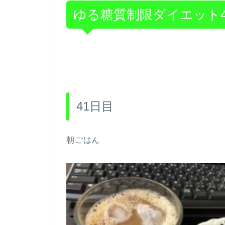
ゆる糖質制限ダイエット4
41日目
朝ごはん