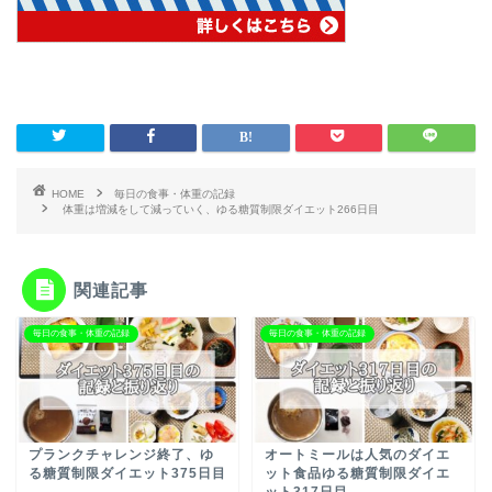
HOME
毎日の食事・体重の記録
体重は増減をして減っていく、ゆる糖質制限ダイエット266日目
関連記事
毎日の食事・体重の記録
毎日の食事・体重の記録
プランクチャレンジ終了、ゆ
オートミールは人気のダイエ
る糖質制限ダイエット375日目
ット食品ゆる糖質制限ダイエ
ット317日目