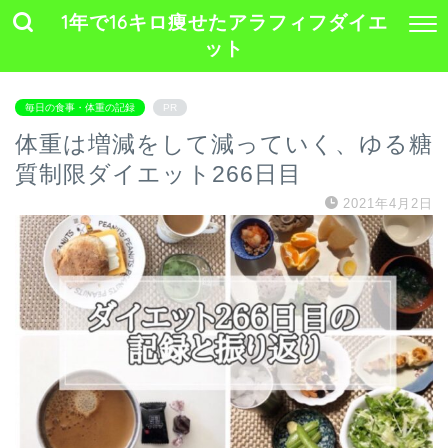
1年で16キロ痩せたアラフィフダイエ
ット
毎日の食事・体重の記録
PR
体重は増減をして減っていく、ゆる糖
質制限ダイエット266日目
2021年4月2日