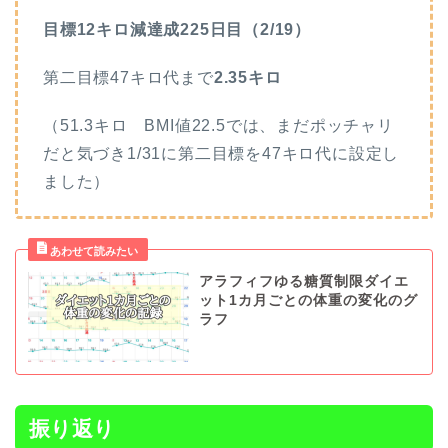
目標12キロ減達成225日目（2/19）
第二目標47キロ代まで
2.35キロ
（51.3キロ BMI値22.5では、まだポッチャリ
だと気づき1/31に第二目標を47キロ代に設定し
ました）
アラフィフゆる糖質制限ダイエ
ット1カ月ごとの体重の変化のグ
ラフ
振り返り