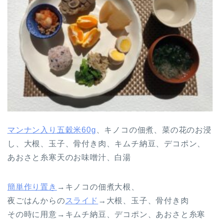
マンナン入り五穀米60g
、キノコの佃煮、菜の花のお浸
し、大根、玉子、骨付き肉、キムチ納豆、デコポン、
あおさと糸寒天のお味噌汁、白湯
簡単作り置き
→キノコの佃煮大根、
夜ごはんからの
スライド
→大根、玉子、骨付き肉
その時に用意→キムチ納豆、デコポン、あおさと糸寒