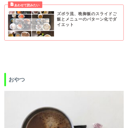
ズボラ流、晩御飯のスライドご
飯とメニューのパターン化でダ
イエット
おやつ