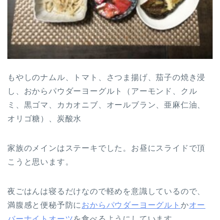
もやしのナムル、トマト、さつま揚げ、茄子の焼き浸
し、おからパウダーヨーグルト（アーモンド、クル
ミ、黒ゴマ、カカオニブ、オールブラン、亜麻仁油、
オリゴ糖）、炭酸水
家族のメインはステーキでした。お昼にスライドで頂
こうと思います。
夜ごはんは寝るだけなので軽めを意識しているので、
満腹感と便秘予防に
おからパウダーヨーグルト
か
オー
バーナイトオーツ
を食べるようにしています。