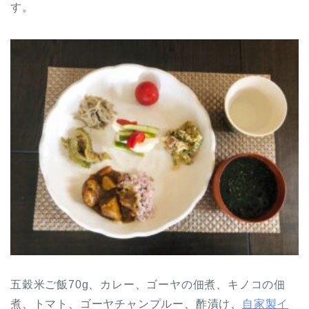
す。
五穀米ご飯70g、カレー、ゴーヤの佃煮、キノコの佃
煮、トマト、ゴーヤチャンプルー、酢漬け、
自家製イ