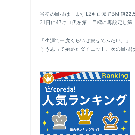
当初の目標は、まず12キロ減でBMI値22
31日に47キロ代を第二目標に再設定し
「生涯で一度くらいは痩せてみたい。」
そう思って始めたダイエット、次の目標