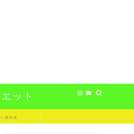
イエット
問い合わせ