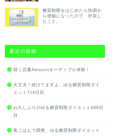
糖質制限をはじめたら快調か
ら便秘になったので、対策し
たこと。
最近の投稿
聴く読書Amazonオーディブル体験！
大丈夫！続けてますよ、ゆる糖質制限ダイ
エット714日目
お久しぶりのゆる糖質制限ダイエット688日
目
夜ごはんで調整、ゆる糖質制限ダイエット