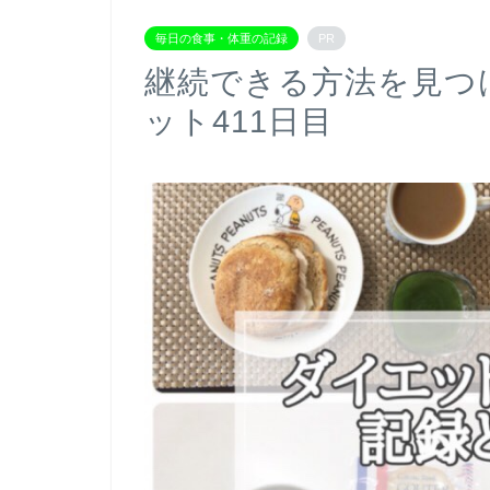
毎日の食事・体重の記録
PR
継続できる方法を見つ
ット411日目