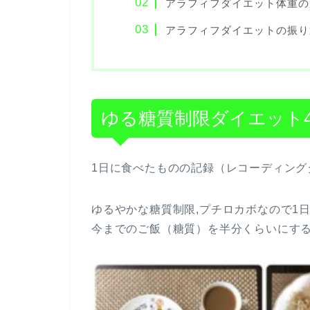
アラフィフダイエット体重の
アラフィフダイエットの振り
ゆる糖質制限ダイエット41
1日に食べたものの記録（レコーディング
ゆるやかな糖質制限,プチロカボなので1日
今までのご飯（糖質）を半分くらいにす