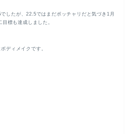
.5でしたが、22.5ではまだポッチャリだと気づき1月
第二目標も達成しました。
はボディメイクです。