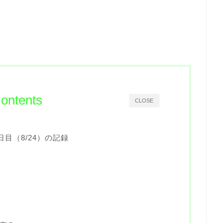
ontents
CLOSE
目（8/24）の記録