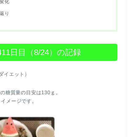
変化
返り
1日目（8/24）の記録
ダイエット）
の糖質量の目安は130ｇ。
るイメージです。