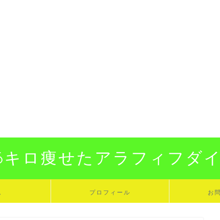
16キロ痩せたアラフィフダ
ム
プロフィール
お