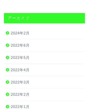
アーカイブ
2024年2月
2022年6月
2022年5月
2022年4月
2022年3月
2022年2月
2022年1月