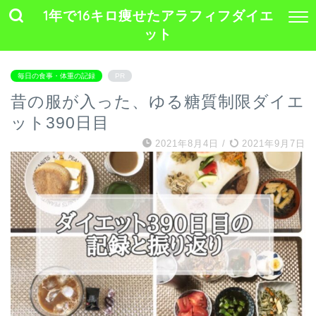
1年で16キロ痩せたアラフィフダイエ
ット
毎日の食事・体重の記録
PR
昔の服が入った、ゆる糖質制限ダイエ
ット390日目
2021年8月4日
/
2021年9月7日