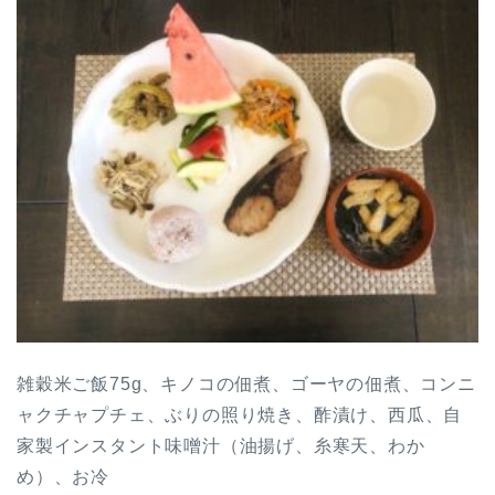
雑穀米ご飯75g、キノコの佃煮、ゴーヤの佃煮、コンニ
ャクチャプチェ、ぶりの照り焼き、酢漬け、西瓜、自
家製インスタント味噌汁（油揚げ、糸寒天、わか
め）、お冷