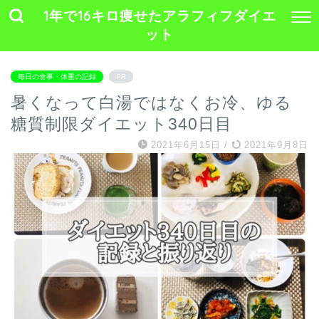
1年で16キロ痩せたアラフィフダイエ
ット
毎日の食事・体重の記録
PR
暑くなって白湯ではなくお冷、ゆる
糖質制限ダイエット340日目
2021年6月15日
/
2021年9月8日