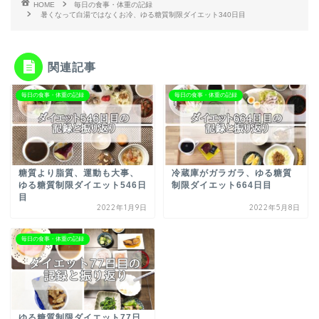
HOME
毎日の食事・体重の記録
暑くなって白湯ではなくお冷、ゆる糖質制限ダイエット340日目
関連記事
毎日の食事・体重の記録
毎日の食事・体重の記録
糖質より脂質、運動も大事、
冷蔵庫がガラガラ、ゆる糖質
ゆる糖質制限ダイエット546日
制限ダイエット664日目
目
2022年1月9日
2022年5月8日
毎日の食事・体重の記録
ゆる糖質制限ダイエット77日