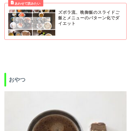
ズボラ流、晩御飯のスライドご
飯とメニューのパターン化でダ
イエット
おやつ