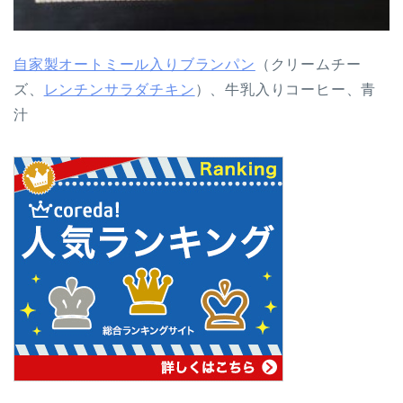
自家製オートミール入りブランパン
（クリームチー
ズ、
レンチンサラダチキン
）、牛乳入りコーヒー、青
汁