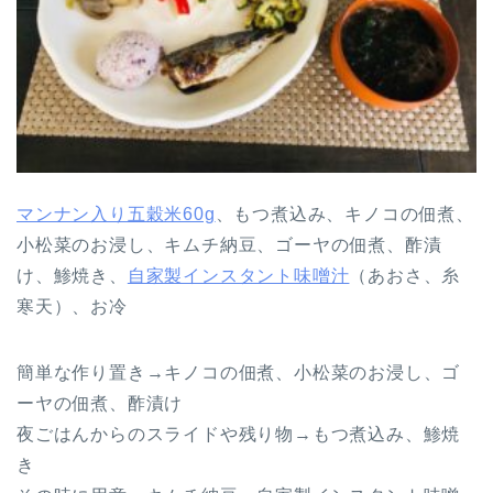
マンナン入り五穀米60g
、もつ煮込み、キノコの佃煮、
小松菜のお浸し、キムチ納豆、ゴーヤの佃煮、酢漬
け、鯵焼き、
自家製インスタント味噌汁
（あおさ、糸
寒天）、お冷
簡単な作り置き→キノコの佃煮、小松菜のお浸し、ゴ
ーヤの佃煮、酢漬け
夜ごはんからのスライドや残り物→もつ煮込み、鯵焼
き