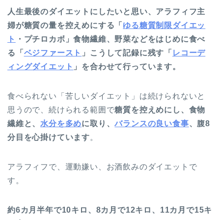
人生最後のダイエットにしたいと思い、アラフィフ主
婦が糖質の量を控えめにする「
ゆる糖質制限ダイエッ
ト
・プチロカボ」食物繊維、野菜などをはじめに食べ
る「
ベジファースト
」こうして記録に残す「
レコーデ
ィングダイエット
」を合わせて行っています。
食べられない「苦しいダイエット」は続けられないと
思うので、続けられる範囲で
糖質を控えめにし、食物
繊維と、
水分を多め
に取り、
バランスの良い食事
、腹8
分目を心掛けています
。
アラフィフで、運動嫌い、お酒飲みのダイエットで
す。
約6カ月半年で10キロ、8カ月で12キロ、11カ月で15キ