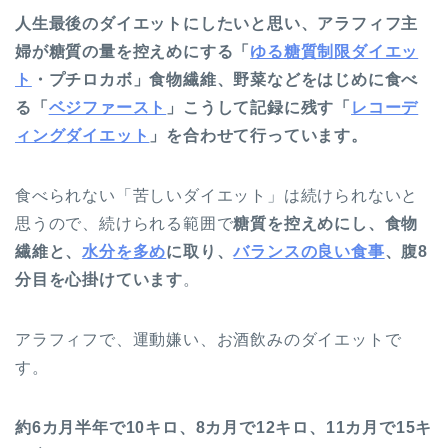
人生最後のダイエットにしたいと思い、アラフィフ主
婦が糖質の量を控えめにする「
ゆる糖質制限ダイエッ
ト
・プチロカボ」食物繊維、野菜などをはじめに食べ
る「
ベジファースト
」こうして記録に残す「
レコーデ
ィングダイエット
」を合わせて行っています。
食べられない「苦しいダイエット」は続けられないと
思うので、続けられる範囲で
糖質を控えめにし、食物
繊維と、
水分を多め
に取り、
バランスの良い食事
、腹8
分目を心掛けています
。
アラフィフで、運動嫌い、お酒飲みのダイエットで
す。
約6カ月半年で10キロ、8カ月で12キロ、11カ月で15キ