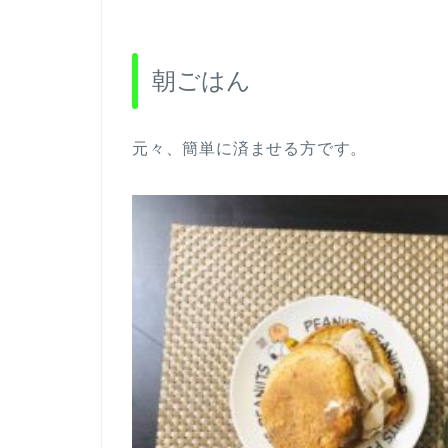
朝ごはん
元々、簡単に済ませる方です。