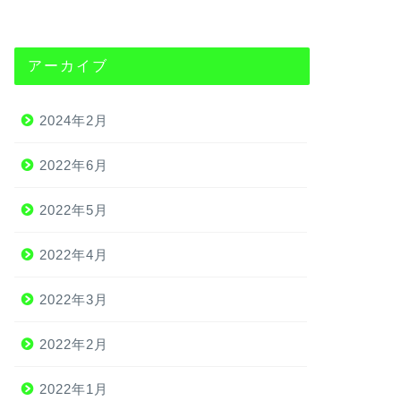
アーカイブ
2024年2月
2022年6月
2022年5月
2022年4月
2022年3月
2022年2月
2022年1月