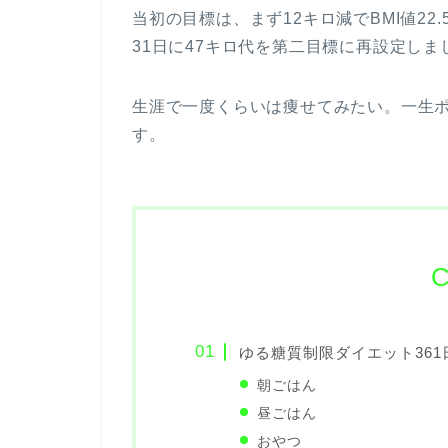
当初の目標は、まず12キロ減でBMI値22
31日に47キロ代を第二目標に再設定しま
生涯で一度くらいは痩せてみたい。一生
す。
C
ゆる糖質制限ダイエット361
朝ごはん
昼ごはん
おやつ