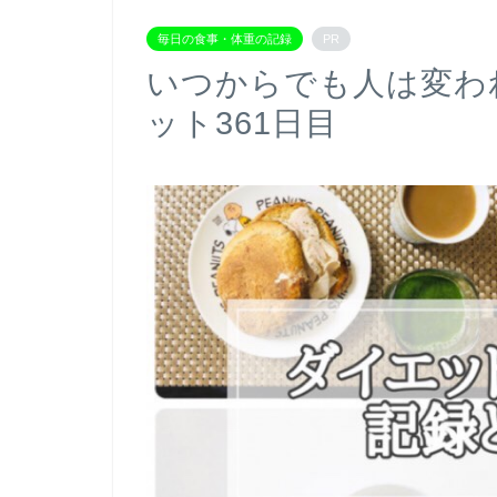
毎日の食事・体重の記録
PR
いつからでも人は変わ
ット361日目