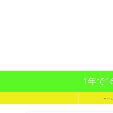
1年で
ホー