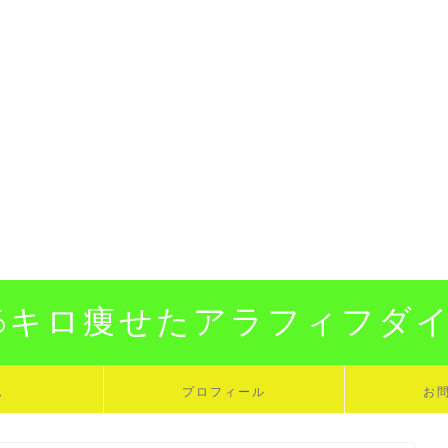
16キロ痩せたアラフィフダ
ム
プロフィール
お