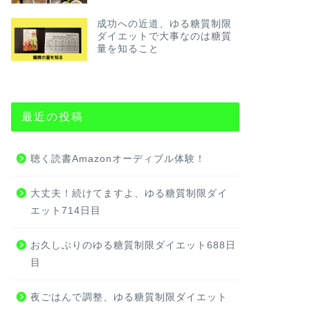
成功への近道、ゆる糖質制限
ダイエットで大事なのは糖質
量を知ること
最近の投稿
聴く読書Amazonオーディブル体験！
大丈夫！続けてますよ、ゆる糖質制限ダイ
エット714日目
お久しぶりのゆる糖質制限ダイエット688日
目
夜ごはんで調整、ゆる糖質制限ダイエット