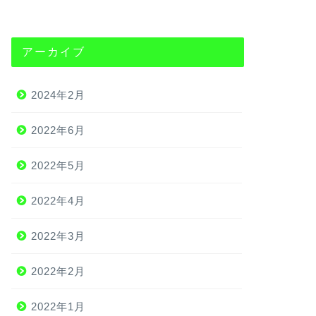
アーカイブ
2024年2月
2022年6月
2022年5月
2022年4月
2022年3月
2022年2月
2022年1月