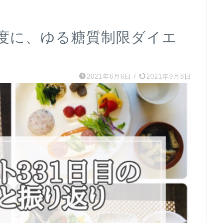
度に、ゆる糖質制限ダイエ
2021年6月6日
/
2021年9月8日