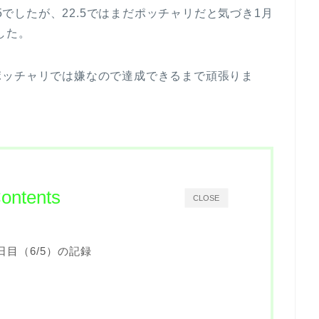
.5でしたが、22.5ではまだポッチャリだと気づき1月
した。
ポッチャリでは嫌なので達成できるまで頑張りま
ontents
CLOSE
日目（6/5）の記録