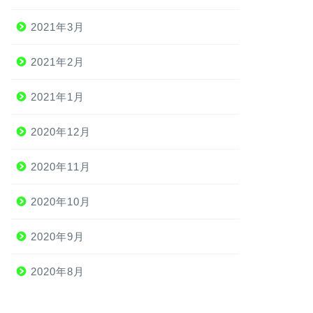
2021年3月
2021年2月
2021年1月
2020年12月
2020年11月
2020年10月
2020年9月
2020年8月